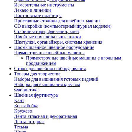
Измерительные инструменты
Лекало и линейки
Портновские ножницы
Приставные столики для швейных машин
СD выкройки (компьютерный журнал моделей)
Стабилизаторы, флизелин, клей
Швейные и вышивальные нитки
Шкатулки, органайзеры, системы хранения
Промышленное швейное оборудование
Прямострочные швейные машины
Прямострочные швейные машины с игольным
продвижением
Столы для швейного оборудования
Товары для творчества
Наборы для вышивания готовых изделий
Наборы для вышивания крестом
Флористика
Швейная фуртнитура
Кант
Косая бейка
Кружево
Лента aтласная и декоративная
Лента шторная
Тесьма