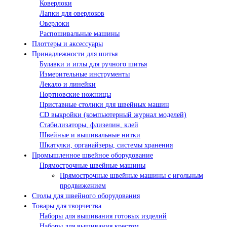
Коверлоки
Лапки для оверлоков
Оверлоки
Распошивальные машины
Плоттеры и аксессуары
Принадлежности для шитья
Булавки и иглы для ручного шитья
Измерительные инструменты
Лекало и линейки
Портновские ножницы
Приставные столики для швейных машин
СD выкройки (компьютерный журнал моделей)
Стабилизаторы, флизелин, клей
Швейные и вышивальные нитки
Шкатулки, органайзеры, системы хранения
Промышленное швейное оборудование
Прямострочные швейные машины
Прямострочные швейные машины с игольным
продвижением
Столы для швейного оборудования
Товары для творчества
Наборы для вышивания готовых изделий
Наборы для вышивания крестом