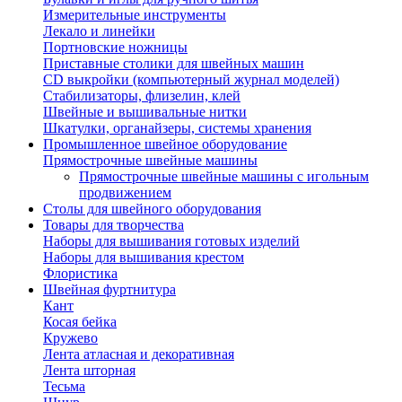
Измерительные инструменты
Лекало и линейки
Портновские ножницы
Приставные столики для швейных машин
СD выкройки (компьютерный журнал моделей)
Стабилизаторы, флизелин, клей
Швейные и вышивальные нитки
Шкатулки, органайзеры, системы хранения
Промышленное швейное оборудование
Прямострочные швейные машины
Прямострочные швейные машины с игольным
продвижением
Столы для швейного оборудования
Товары для творчества
Наборы для вышивания готовых изделий
Наборы для вышивания крестом
Флористика
Швейная фуртнитура
Кант
Косая бейка
Кружево
Лента aтласная и декоративная
Лента шторная
Тесьма