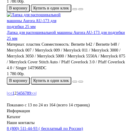
1 780.00р.
В корзину
Купить в один клик
Лапка для распошивальной машины Aurora AU-173 для подгибки
25 мм
Материал:
пластик
Совместимость:
Bernette b42 / Bernette b48 /
Merrylock 007 / Merrylock 009 / Merrylock 011 / Merrylock 3000 /
Merrylock 3050 / Merrylock 5000 / Merrylock 5550A / Merrylock 075
/ Merrylock Cover Stitch Auto / Pfaff Coverlock 3.0 / Pfaff Coverlock
4.0 / Singer 14T968DC
1 780.00р.
В корзину
Купить в один клик
|<
<
1
2
3
4
5
6
7
8
9
>
>|
Показано с 13 по 24 из 164 (всего 14 страниц)
Информация
Каталог
Наши контакты
8 (800) 511-44-93 ( бесплатный по России)