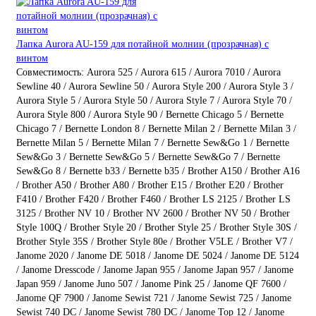
Лапка Aurora AU-159 для потайной молнии (прозрачная) с
винтом
Совместимость:
Aurora 525 / Aurora 615 / Aurora 7010 / Aurora
Sewline 40 / Aurora Sewline 50 / Aurora Style 200 / Aurora Style 3 /
Aurora Style 5 / Aurora Style 50 / Aurora Style 7 / Aurora Style 70 /
Aurora Style 800 / Aurora Style 90 / Bernette Chicago 5 / Bernette
Chicago 7 / Bernette London 8 / Bernette Milan 2 / Bernette Milan 3 /
Bernette Milan 5 / Bernette Milan 7 / Bernette Sew&Go 1 / Bernette
Sew&Go 3 / Bernette Sew&Go 5 / Bernette Sew&Go 7 / Bernette
Sew&Go 8 / Bernette b33 / Bernette b35 / Brother A150 / Brother A16
/ Brother A50 / Brother A80 / Brother E15 / Brother E20 / Brother
F410 / Brother F420 / Brother F460 / Brother LS 2125 / Brother LS
3125 / Brother NV 10 / Brother NV 2600 / Brother NV 50 / Brother
Style 100Q / Brother Style 20 / Brother Style 25 / Brother Style 30S /
Brother Style 35S / Brother Style 80e / Brother V5LE / Brother V7 /
Janome 2020 / Janome DE 5018 / Janome DE 5024 / Janome DE 5124
/ Janome Dresscode / Janome Japan 955 / Janome Japan 957 / Janome
Japan 959 / Janome Juno 507 / Janome Pink 25 / Janome QF 7600 /
Janome QF 7900 / Janome Sewist 721 / Janome Sewist 725 / Janome
Sewist 740 DC / Janome Sewist 780 DC / Janome Top 12 / Janome