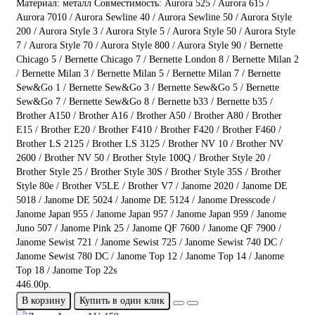
Материал:
металл
Совместимость:
Aurora 525 / Aurora 615 /
Aurora 7010 / Aurora Sewline 40 / Aurora Sewline 50 / Aurora Style
200 / Aurora Style 3 / Aurora Style 5 / Aurora Style 50 / Aurora Style
7 / Aurora Style 70 / Aurora Style 800 / Aurora Style 90 / Bernette
Chicago 5 / Bernette Chicago 7 / Bernette London 8 / Bernette Milan 2
/ Bernette Milan 3 / Bernette Milan 5 / Bernette Milan 7 / Bernette
Sew&Go 1 / Bernette Sew&Go 3 / Bernette Sew&Go 5 / Bernette
Sew&Go 7 / Bernette Sew&Go 8 / Bernette b33 / Bernette b35 /
Brother A150 / Brother A16 / Brother A50 / Brother A80 / Brother
E15 / Brother E20 / Brother F410 / Brother F420 / Brother F460 /
Brother LS 2125 / Brother LS 3125 / Brother NV 10 / Brother NV
2600 / Brother NV 50 / Brother Style 100Q / Brother Style 20 /
Brother Style 25 / Brother Style 30S / Brother Style 35S / Brother
Style 80e / Brother V5LE / Brother V7 / Janome 2020 / Janome DE
5018 / Janome DE 5024 / Janome DE 5124 / Janome Dresscode /
Janome Japan 955 / Janome Japan 957 / Janome Japan 959 / Janome
Juno 507 / Janome Pink 25 / Janome QF 7600 / Janome QF 7900 /
Janome Sewist 721 / Janome Sewist 725 / Janome Sewist 740 DC /
Janome Sewist 780 DC / Janome Top 12 / Janome Top 14 / Janome
Top 18 / Janome Top 22s
446.00р.
В корзину
Купить в один клик