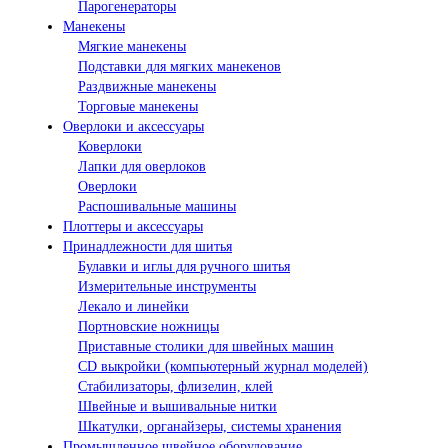
Парогенераторы
Манекены
Мягкие манекены
Подставки для мягких манекенов
Раздвижные манекены
Торговые манекены
Оверлоки и аксессуары
Коверлоки
Лапки для оверлоков
Оверлоки
Распошивальные машины
Плоттеры и аксессуары
Принадлежности для шитья
Булавки и иглы для ручного шитья
Измерительные инструменты
Лекало и линейки
Портновские ножницы
Приставные столики для швейных машин
СD выкройки (компьютерный журнал моделей)
Стабилизаторы, флизелин, клей
Швейные и вышивальные нитки
Шкатулки, органайзеры, системы хранения
Промышленное швейное оборудование