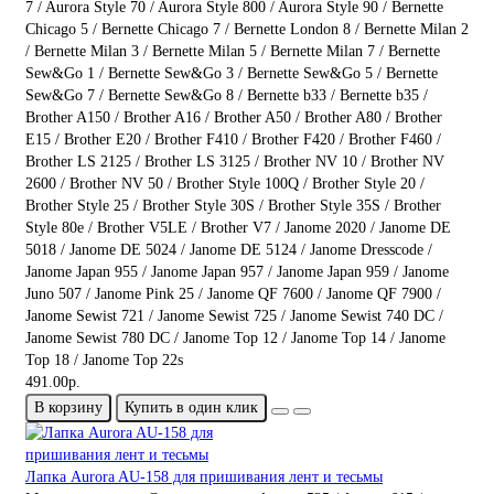
7 / Aurora Style 70 / Aurora Style 800 / Aurora Style 90 / Bernette
Chicago 5 / Bernette Chicago 7 / Bernette London 8 / Bernette Milan 2
/ Bernette Milan 3 / Bernette Milan 5 / Bernette Milan 7 / Bernette
Sew&Go 1 / Bernette Sew&Go 3 / Bernette Sew&Go 5 / Bernette
Sew&Go 7 / Bernette Sew&Go 8 / Bernette b33 / Bernette b35 /
Brother A150 / Brother A16 / Brother A50 / Brother A80 / Brother
E15 / Brother E20 / Brother F410 / Brother F420 / Brother F460 /
Brother LS 2125 / Brother LS 3125 / Brother NV 10 / Brother NV
2600 / Brother NV 50 / Brother Style 100Q / Brother Style 20 /
Brother Style 25 / Brother Style 30S / Brother Style 35S / Brother
Style 80e / Brother V5LE / Brother V7 / Janome 2020 / Janome DE
5018 / Janome DE 5024 / Janome DE 5124 / Janome Dresscode /
Janome Japan 955 / Janome Japan 957 / Janome Japan 959 / Janome
Juno 507 / Janome Pink 25 / Janome QF 7600 / Janome QF 7900 /
Janome Sewist 721 / Janome Sewist 725 / Janome Sewist 740 DC /
Janome Sewist 780 DC / Janome Top 12 / Janome Top 14 / Janome
Top 18 / Janome Top 22s
491.00р.
В корзину
Купить в один клик
Лапка Aurora AU-158 для пришивания лент и тесьмы