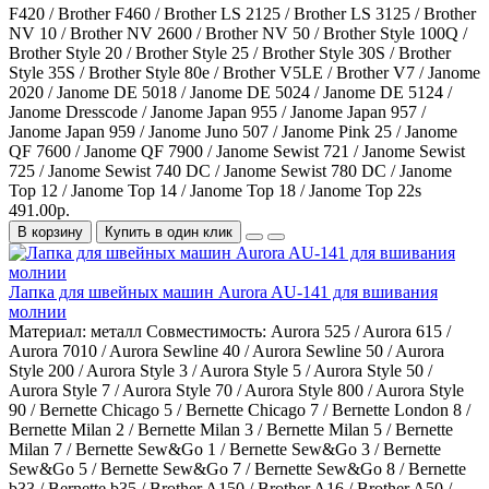
F420 / Brother F460 / Brother LS 2125 / Brother LS 3125 / Brother
NV 10 / Brother NV 2600 / Brother NV 50 / Brother Style 100Q /
Brother Style 20 / Brother Style 25 / Brother Style 30S / Brother
Style 35S / Brother Style 80e / Brother V5LE / Brother V7 / Janome
2020 / Janome DE 5018 / Janome DE 5024 / Janome DE 5124 /
Janome Dresscode / Janome Japan 955 / Janome Japan 957 /
Janome Japan 959 / Janome Juno 507 / Janome Pink 25 / Janome
QF 7600 / Janome QF 7900 / Janome Sewist 721 / Janome Sewist
725 / Janome Sewist 740 DC / Janome Sewist 780 DC / Janome
Top 12 / Janome Top 14 / Janome Top 18 / Janome Top 22s
491.00р.
В корзину
Купить в один клик
Лапка для швейных машин Aurora AU-141 для вшивания
молнии
Материал:
металл
Совместимость:
Aurora 525 / Aurora 615 /
Aurora 7010 / Aurora Sewline 40 / Aurora Sewline 50 / Aurora
Style 200 / Aurora Style 3 / Aurora Style 5 / Aurora Style 50 /
Aurora Style 7 / Aurora Style 70 / Aurora Style 800 / Aurora Style
90 / Bernette Chicago 5 / Bernette Chicago 7 / Bernette London 8 /
Bernette Milan 2 / Bernette Milan 3 / Bernette Milan 5 / Bernette
Milan 7 / Bernette Sew&Go 1 / Bernette Sew&Go 3 / Bernette
Sew&Go 5 / Bernette Sew&Go 7 / Bernette Sew&Go 8 / Bernette
b33 / Bernette b35 / Brother A150 / Brother A16 / Brother A50 /