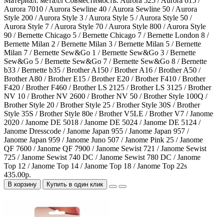
Материал:
металл
Совместимость:
Aurora 525 / Aurora 615 /
Aurora 7010 / Aurora Sewline 40 / Aurora Sewline 50 / Aurora
Style 200 / Aurora Style 3 / Aurora Style 5 / Aurora Style 50 /
Aurora Style 7 / Aurora Style 70 / Aurora Style 800 / Aurora Style
90 / Bernette Chicago 5 / Bernette Chicago 7 / Bernette London 8 /
Bernette Milan 2 / Bernette Milan 3 / Bernette Milan 5 / Bernette
Milan 7 / Bernette Sew&Go 1 / Bernette Sew&Go 3 / Bernette
Sew&Go 5 / Bernette Sew&Go 7 / Bernette Sew&Go 8 / Bernette
b33 / Bernette b35 / Brother A150 / Brother A16 / Brother A50 /
Brother A80 / Brother E15 / Brother E20 / Brother F410 / Brother
F420 / Brother F460 / Brother LS 2125 / Brother LS 3125 / Brother
NV 10 / Brother NV 2600 / Brother NV 50 / Brother Style 100Q /
Brother Style 20 / Brother Style 25 / Brother Style 30S / Brother
Style 35S / Brother Style 80e / Brother V5LE / Brother V7 / Janome
2020 / Janome DE 5018 / Janome DE 5024 / Janome DE 5124 /
Janome Dresscode / Janome Japan 955 / Janome Japan 957 /
Janome Japan 959 / Janome Juno 507 / Janome Pink 25 / Janome
QF 7600 / Janome QF 7900 / Janome Sewist 721 / Janome Sewist
725 / Janome Sewist 740 DC / Janome Sewist 780 DC / Janome
Top 12 / Janome Top 14 / Janome Top 18 / Janome Top 22s
435.00р.
В корзину
Купить в один клик