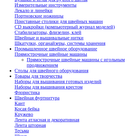
Измерительные инструменты
Лекало и линейки
Портновские ножницы
Приставные столики для швейных машин
СD выкройки (компьютерный журнал моделей)
Стабилизаторы, флизелин, клей
Швейные и вышивальные нитки
Шкатулки, органайзеры, системы хранения
Промышленное швейное оборудование
Прямострочные швейные машины
Прямострочные швейные машины с игольным
продвижением
Столы для швейного оборудования
Товары для творчества
Наборы для вышивания готовых изделий
Наборы для вышивания крестом
Флористика
Швейная фуртнитура
Кант
Косая бейка
Кружево
Лента aтласная и декоративная
Лента шторная
Тесьма