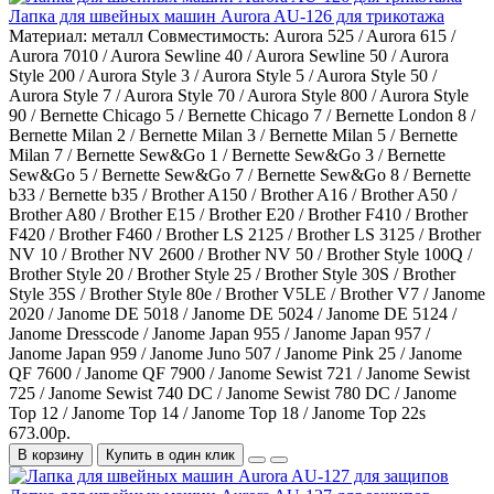
Лапка для швейных машин Aurora AU-126 для трикотажа
Материал:
металл
Совместимость:
Aurora 525 / Aurora 615 /
Aurora 7010 / Aurora Sewline 40 / Aurora Sewline 50 / Aurora
Style 200 / Aurora Style 3 / Aurora Style 5 / Aurora Style 50 /
Aurora Style 7 / Aurora Style 70 / Aurora Style 800 / Aurora Style
90 / Bernette Chicago 5 / Bernette Chicago 7 / Bernette London 8 /
Bernette Milan 2 / Bernette Milan 3 / Bernette Milan 5 / Bernette
Milan 7 / Bernette Sew&Go 1 / Bernette Sew&Go 3 / Bernette
Sew&Go 5 / Bernette Sew&Go 7 / Bernette Sew&Go 8 / Bernette
b33 / Bernette b35 / Brother A150 / Brother A16 / Brother A50 /
Brother A80 / Brother E15 / Brother E20 / Brother F410 / Brother
F420 / Brother F460 / Brother LS 2125 / Brother LS 3125 / Brother
NV 10 / Brother NV 2600 / Brother NV 50 / Brother Style 100Q /
Brother Style 20 / Brother Style 25 / Brother Style 30S / Brother
Style 35S / Brother Style 80e / Brother V5LE / Brother V7 / Janome
2020 / Janome DE 5018 / Janome DE 5024 / Janome DE 5124 /
Janome Dresscode / Janome Japan 955 / Janome Japan 957 /
Janome Japan 959 / Janome Juno 507 / Janome Pink 25 / Janome
QF 7600 / Janome QF 7900 / Janome Sewist 721 / Janome Sewist
725 / Janome Sewist 740 DC / Janome Sewist 780 DC / Janome
Top 12 / Janome Top 14 / Janome Top 18 / Janome Top 22s
673.00р.
В корзину
Купить в один клик