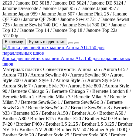
2020 / Janome DE 5018 / Janome DE 5024 / Janome DE 5124 /
Janome Dresscode / Janome Japan 955 / Janome Japan 957 /
Janome Japan 959 / Janome Juno 507 / Janome Pink 25 / Janome
QF 7600 / Janome QF 7900 / Janome Sewist 721 / Janome Sewist
725 / Janome Sewist 740 DC / Janome Sewist 780 DC / Janome
Top 12 / Janome Top 14 / Janome Top 18 / Janome Top 22s
512.00р.
В корзину
Купить в один клик
Лапка для швейных машин Aurora AU-150 для параллельных
швов
Материал:
пластик
Совместимость:
Aurora 525 / Aurora 615 /
Aurora 7010 / Aurora Sewline 40 / Aurora Sewline 50 / Aurora
Style 200 / Aurora Style 3 / Aurora Style 5 / Aurora Style 50 /
Aurora Style 7 / Aurora Style 70 / Aurora Style 800 / Aurora Style
90 / Bernette Chicago 5 / Bernette Chicago 7 / Bernette London 8 /
Bernette Milan 2 / Bernette Milan 3 / Bernette Milan 5 / Bernette
Milan 7 / Bernette Sew&Go 1 / Bernette Sew&Go 3 / Bernette
Sew&Go 5 / Bernette Sew&Go 7 / Bernette Sew&Go 8 / Bernette
b33 / Bernette b35 / Brother A150 / Brother A16 / Brother A50 /
Brother A80 / Brother E15 / Brother E20 / Brother F410 / Brother
F420 / Brother F460 / Brother LS 2125 / Brother LS 3125 / Brother
NV 10 / Brother NV 2600 / Brother NV 50 / Brother Style 100Q /
Brother Style 20 / Brother Style 25 / Brother Style 30S / Brother