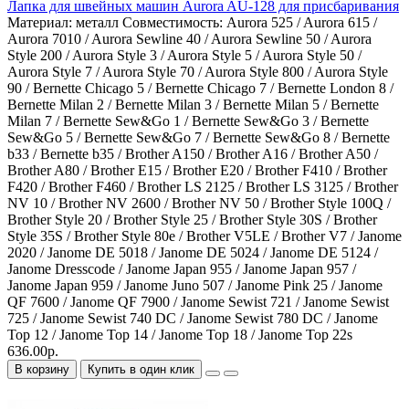
Лапка для швейных машин Aurora AU-128 для присбаривания
Материал:
металл
Совместимость:
Aurora 525 / Aurora 615 /
Aurora 7010 / Aurora Sewline 40 / Aurora Sewline 50 / Aurora
Style 200 / Aurora Style 3 / Aurora Style 5 / Aurora Style 50 /
Aurora Style 7 / Aurora Style 70 / Aurora Style 800 / Aurora Style
90 / Bernette Chicago 5 / Bernette Chicago 7 / Bernette London 8 /
Bernette Milan 2 / Bernette Milan 3 / Bernette Milan 5 / Bernette
Milan 7 / Bernette Sew&Go 1 / Bernette Sew&Go 3 / Bernette
Sew&Go 5 / Bernette Sew&Go 7 / Bernette Sew&Go 8 / Bernette
b33 / Bernette b35 / Brother A150 / Brother A16 / Brother A50 /
Brother A80 / Brother E15 / Brother E20 / Brother F410 / Brother
F420 / Brother F460 / Brother LS 2125 / Brother LS 3125 / Brother
NV 10 / Brother NV 2600 / Brother NV 50 / Brother Style 100Q /
Brother Style 20 / Brother Style 25 / Brother Style 30S / Brother
Style 35S / Brother Style 80e / Brother V5LE / Brother V7 / Janome
2020 / Janome DE 5018 / Janome DE 5024 / Janome DE 5124 /
Janome Dresscode / Janome Japan 955 / Janome Japan 957 /
Janome Japan 959 / Janome Juno 507 / Janome Pink 25 / Janome
QF 7600 / Janome QF 7900 / Janome Sewist 721 / Janome Sewist
725 / Janome Sewist 740 DC / Janome Sewist 780 DC / Janome
Top 12 / Janome Top 14 / Janome Top 18 / Janome Top 22s
636.00р.
В корзину
Купить в один клик