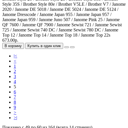
Style 35S / Brother Style 80e / Brother V5LE / Brother V7 / Janome
2020 / Janome DE 5018 / Janome DE 5024 / Janome DE 5124 /
Janome Dresscode / Janome Japan 955 / Janome Japan 957 /
Janome Japan 959 / Janome Juno 507 / Janome Pink 25 / Janome
QF 7600 / Janome QF 7900 / Janome Sewist 721 / Janome Sewist
725 / Janome Sewist 740 DC / Janome Sewist 780 DC / Janome
Top 12 / Janome Top 14 / Janome Top 18 / Janome Top 22s
673.00р.
В корзину
Купить в один клик
|<
<
1
2
3
4
5
6
7
8
9
>
>|
Показано с 49 по 60 из 164 (всего 14 страниц)