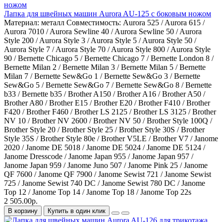
Лапка для швейных машин Aurora AU-125 с боковым ножом
Материал:
металл
Совместимость:
Aurora 525 / Aurora 615 /
Aurora 7010 / Aurora Sewline 40 / Aurora Sewline 50 / Aurora
Style 200 / Aurora Style 3 / Aurora Style 5 / Aurora Style 50 /
Aurora Style 7 / Aurora Style 70 / Aurora Style 800 / Aurora Style
90 / Bernette Chicago 5 / Bernette Chicago 7 / Bernette London 8 /
Bernette Milan 2 / Bernette Milan 3 / Bernette Milan 5 / Bernette
Milan 7 / Bernette Sew&Go 1 / Bernette Sew&Go 3 / Bernette
Sew&Go 5 / Bernette Sew&Go 7 / Bernette Sew&Go 8 / Bernette
b33 / Bernette b35 / Brother A150 / Brother A16 / Brother A50 /
Brother A80 / Brother E15 / Brother E20 / Brother F410 / Brother
F420 / Brother F460 / Brother LS 2125 / Brother LS 3125 / Brother
NV 10 / Brother NV 2600 / Brother NV 50 / Brother Style 100Q /
Brother Style 20 / Brother Style 25 / Brother Style 30S / Brother
Style 35S / Brother Style 80e / Brother V5LE / Brother V7 / Janome
2020 / Janome DE 5018 / Janome DE 5024 / Janome DE 5124 /
Janome Dresscode / Janome Japan 955 / Janome Japan 957 /
Janome Japan 959 / Janome Juno 507 / Janome Pink 25 / Janome
QF 7600 / Janome QF 7900 / Janome Sewist 721 / Janome Sewist
725 / Janome Sewist 740 DC / Janome Sewist 780 DC / Janome
Top 12 / Janome Top 14 / Janome Top 18 / Janome Top 22s
2 505.00р.
В корзину
Купить в один клик