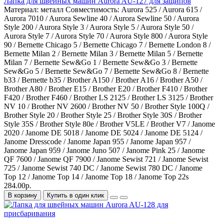
Лапка для швейных машин Aurora AU-127 для защипов
Материал:
металл
Совместимость:
Aurora 525 / Aurora 615 /
Aurora 7010 / Aurora Sewline 40 / Aurora Sewline 50 / Aurora
Style 200 / Aurora Style 3 / Aurora Style 5 / Aurora Style 50 /
Aurora Style 7 / Aurora Style 70 / Aurora Style 800 / Aurora Style
90 / Bernette Chicago 5 / Bernette Chicago 7 / Bernette London 8 /
Bernette Milan 2 / Bernette Milan 3 / Bernette Milan 5 / Bernette
Milan 7 / Bernette Sew&Go 1 / Bernette Sew&Go 3 / Bernette
Sew&Go 5 / Bernette Sew&Go 7 / Bernette Sew&Go 8 / Bernette
b33 / Bernette b35 / Brother A150 / Brother A16 / Brother A50 /
Brother A80 / Brother E15 / Brother E20 / Brother F410 / Brother
F420 / Brother F460 / Brother LS 2125 / Brother LS 3125 / Brother
NV 10 / Brother NV 2600 / Brother NV 50 / Brother Style 100Q /
Brother Style 20 / Brother Style 25 / Brother Style 30S / Brother
Style 35S / Brother Style 80e / Brother V5LE / Brother V7 / Janome
2020 / Janome DE 5018 / Janome DE 5024 / Janome DE 5124 /
Janome Dresscode / Janome Japan 955 / Janome Japan 957 /
Janome Japan 959 / Janome Juno 507 / Janome Pink 25 / Janome
QF 7600 / Janome QF 7900 / Janome Sewist 721 / Janome Sewist
725 / Janome Sewist 740 DC / Janome Sewist 780 DC / Janome
Top 12 / Janome Top 14 / Janome Top 18 / Janome Top 22s
284.00р.
В корзину
Купить в один клик