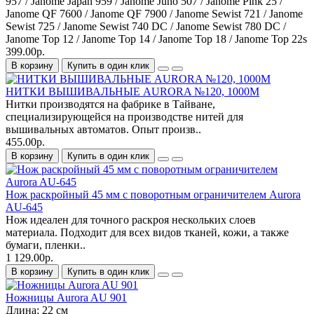
957 / Janome Japan 959 / Janome Juno 507 / Janome Pink 25 /
Janome QF 7600 / Janome QF 7900 / Janome Sewist 721 / Janome
Sewist 725 / Janome Sewist 740 DC / Janome Sewist 780 DC /
Janome Top 12 / Janome Top 14 / Janome Top 18 / Janome Top 22s
399.00р.
В корзину
Купить в один клик
НИТКИ ВЫШИВАЛЬНЫЕ AURORA №120, 1000М
Нитки производятся на фабрике в Тайване,
специализирующейся на производстве нитей для
вышивальных автоматов. Опыт произв..
455.00р.
В корзину
Купить в один клик
Нож раскройный 45 мм с поворотным ограничителем Aurora
AU-645
Нож идеален для точного раскроя нескольких слоев
материала. Подходит для всех видов тканей, кожи, а также
бумаги, пленки..
1 129.00р.
В корзину
Купить в один клик
Ножницы Aurora AU 901
Длина:
22 см