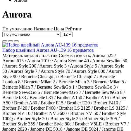
Aurora
Aurora
По умолчанию
Название
Цена
Рейтинг
Набор швейный Aurora AU-139 16 предметов
Материал:
металл / пластик
Совместимость:
Aurora 525 /
Aurora 615 / Aurora 7010 / Aurora Sewline 40 / Aurora Sewline 50
/ Aurora Style 200 / Aurora Style 3 / Aurora Style 5 / Aurora Style
50 / Aurora Style 7 / Aurora Style 70 / Aurora Style 800 / Aurora
Style 90 / Bernette Chicago 5 / Bernette Chicago 7 / Bernette
London 8 / Bernette Milan 2 / Bernette Milan 3 / Bernette Milan 5 /
Bernette Milan 7 / Bernette Sew&Go 1 / Bernette Sew&Go 3 /
Bernette Sew&Go 5 / Bernette Sew&Go 7 / Bernette Sew&Go 8 /
Bernette b33 / Bernette b35 / Brother A150 / Brother A16 / Brother
A50 / Brother A80 / Brother E15 / Brother E20 / Brother F410 /
Brother F420 / Brother F460 / Brother LS 2125 / Brother LS 3125 /
Brother NV 10 / Brother NV 2600 / Brother NV 50 / Brother Style
100Q / Brother Style 20 / Brother Style 25 / Brother Style 30S /
Brother Style 35S / Brother Style 80e / Brother V5LE / Brother V7 /
Janome 2020 / Janome DE 5018 / Janome DE 5024 / Janome DE