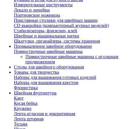
Измерительные инструменты
Лекало и линейки
Портновские ножницы
Приставные столики для швейных машин
СD выкройки (компьютерный журнал моделей)
Стабилизаторы, флизелин, клей
Швейные и вышивальные нитки
Шкатулки, органайзеры, системы хранения
Промышленное швейное оборудование
Прямострочные швейные машины
Прямострочные швейные машины с игольным
продвижением
Столы для швейного оборудования
Товары для творчества
Наборы для вышивания готовых изделий
Наборы для вышивания крестом
Флористика
Швейная фуртнитура
Кант
Косая бейка
Кружево
Лента aтласная и декоративная
Лента шторная
Тесьма