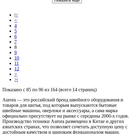
Показать еще
|<
<
4
5
6
7
8
9
10
11
12
>
>|
Показано с 85 по 96 из 164 (всего 14 страниц)
Aurora — это российский бренд швейного оборудования и
товаров для шитья, под которым выпускаются бытовые
швейные машины, оверлоки и аксессуары, а сама марка
официально присутствует на рынке с середины 2000‑х годов.
Производство техники Aurora размещено в Китае и других
азиатских странах, что позволяет сочетать доступную цену с
достойным качеством и широким функционалом машин.