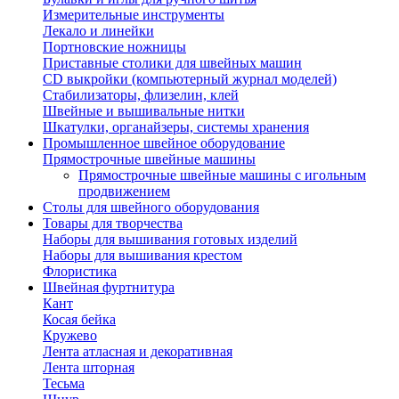
Измерительные инструменты
Лекало и линейки
Портновские ножницы
Приставные столики для швейных машин
СD выкройки (компьютерный журнал моделей)
Стабилизаторы, флизелин, клей
Швейные и вышивальные нитки
Шкатулки, органайзеры, системы хранения
Промышленное швейное оборудование
Прямострочные швейные машины
Прямострочные швейные машины с игольным
продвижением
Столы для швейного оборудования
Товары для творчества
Наборы для вышивания готовых изделий
Наборы для вышивания крестом
Флористика
Швейная фуртнитура
Кант
Косая бейка
Кружево
Лента aтласная и декоративная
Лента шторная
Тесьма