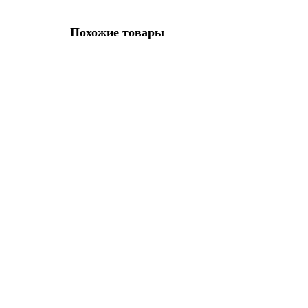
Похожие товары
Масштабный мягкий манекен (женский) ТекСити 1:2 
Мягкие манекены изготовлены из эластичного пенополиурет
7 125.00р.
В корзину