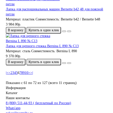
Лапка для распошивальных машин Bernette b42,48 для поясной
петли
Материал:
пластик
Совместимость:
Bernette b42 / Bernette b48
3 984.00р.
В корзину
Купить в один клик
Лапка для цепного стежка Bernina L 890 № C13
Материал:
сталь
Совместимость:
Bernina L 890
9 370.00р.
В корзину
Купить в один клик
|<
<
2
3
4
5
6
7
8
9
10
>
>|
Показано с 61 по 72 из 127 (всего 11 страниц)
Информация
Каталог
Наши контакты
8 (800) 511-44-93 ( бесплатный по России)
Whats'app