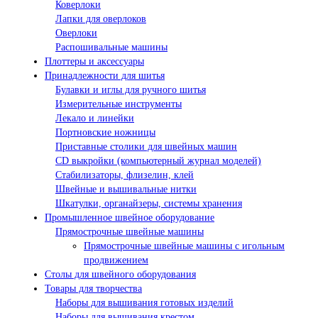
Коверлоки
Лапки для оверлоков
Оверлоки
Распошивальные машины
Плоттеры и аксессуары
Принадлежности для шитья
Булавки и иглы для ручного шитья
Измерительные инструменты
Лекало и линейки
Портновские ножницы
Приставные столики для швейных машин
СD выкройки (компьютерный журнал моделей)
Стабилизаторы, флизелин, клей
Швейные и вышивальные нитки
Шкатулки, органайзеры, системы хранения
Промышленное швейное оборудование
Прямострочные швейные машины
Прямострочные швейные машины с игольным
продвижением
Столы для швейного оборудования
Товары для творчества
Наборы для вышивания готовых изделий
Наборы для вышивания крестом