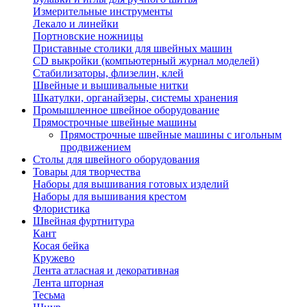
Измерительные инструменты
Лекало и линейки
Портновские ножницы
Приставные столики для швейных машин
СD выкройки (компьютерный журнал моделей)
Стабилизаторы, флизелин, клей
Швейные и вышивальные нитки
Шкатулки, органайзеры, системы хранения
Промышленное швейное оборудование
Прямострочные швейные машины
Прямострочные швейные машины с игольным
продвижением
Столы для швейного оборудования
Товары для творчества
Наборы для вышивания готовых изделий
Наборы для вышивания крестом
Флористика
Швейная фуртнитура
Кант
Косая бейка
Кружево
Лента aтласная и декоративная
Лента шторная
Тесьма