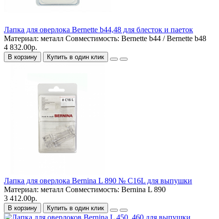
Лапка для оверлока Bernette b44,48 для блесток и паеток
Материал:
металл
Совместимость:
Bernette b44 / Bernette b48
4 832.00р.
В корзину
Купить в один клик
Лапка для оверлока Bernina L 890 № C16L для выпушки
Материал:
металл
Совместимость:
Bernina L 890
3 412.00р.
В корзину
Купить в один клик