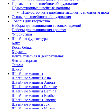
Промышленное швейное оборудование
Прямострочные швейные машины
Прямострочные швейные машины с игольным про
Столы для швейного оборудования
Товары для творчества
Наборы для вышивания готовых изделий
Наборы для вышивания крестом
Флористика
Швейная фуртнитура
Кант
Косая бейка
Кружево
Лента aтласная и декоративная
Лента шторная
Тесьма
Шнур
Швейные машины
Швейные машины Alfa
Швейные машины Aurora
Швейные машины Bernette
Швейные машины Bernina
Швейные машины Brother
Швейные машины Janome
Швейные машины Juki
Швейные машины Micron