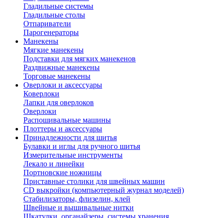
Гладильные системы
Гладильные столы
Отпариватели
Парогенераторы
Манекены
Мягкие манекены
Подставки для мягких манекенов
Раздвижные манекены
Торговые манекены
Оверлоки и аксессуары
Коверлоки
Лапки для оверлоков
Оверлоки
Распошивальные машины
Плоттеры и аксессуары
Принадлежности для шитья
Булавки и иглы для ручного шитья
Измерительные инструменты
Лекало и линейки
Портновские ножницы
Приставные столики для швейных машин
СD выкройки (компьютерный журнал моделей)
Стабилизаторы, флизелин, клей
Швейные и вышивальные нитки
Шкатулки, органайзеры, системы хранения