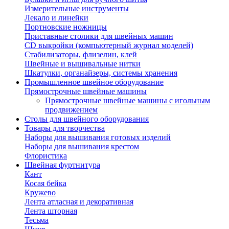
Измерительные инструменты
Лекало и линейки
Портновские ножницы
Приставные столики для швейных машин
СD выкройки (компьютерный журнал моделей)
Стабилизаторы, флизелин, клей
Швейные и вышивальные нитки
Шкатулки, органайзеры, системы хранения
Промышленное швейное оборудование
Прямострочные швейные машины
Прямострочные швейные машины с игольным
продвижением
Столы для швейного оборудования
Товары для творчества
Наборы для вышивания готовых изделий
Наборы для вышивания крестом
Флористика
Швейная фуртнитура
Кант
Косая бейка
Кружево
Лента aтласная и декоративная
Лента шторная
Тесьма