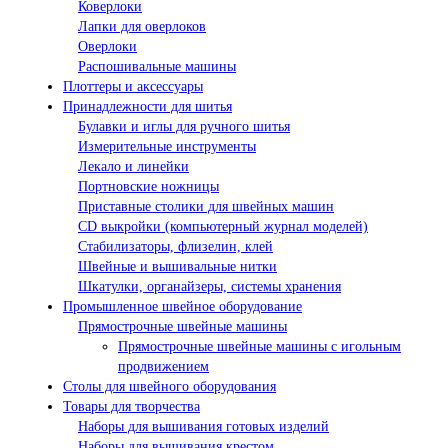
Коверлоки
Лапки для оверлоков
Оверлоки
Распошивальные машины
Плоттеры и аксессуары
Принадлежности для шитья
Булавки и иглы для ручного шитья
Измерительные инструменты
Лекало и линейки
Портновские ножницы
Приставные столики для швейных машин
СD выкройки (компьютерный журнал моделей)
Стабилизаторы, флизелин, клей
Швейные и вышивальные нитки
Шкатулки, органайзеры, системы хранения
Промышленное швейное оборудование
Прямострочные швейные машины
Прямострочные швейные машины с игольным
продвижением
Столы для швейного оборудования
Товары для творчества
Наборы для вышивания готовых изделий
Наборы для вышивания крестом