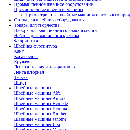
Промышленное швейное оборудование
Прямострочные швейные машины
Прямострочные швейные машины с игольным про
Столы для швейного оборудования
Товары для творчества
Наборы для вышивания готовых изделий
Наборы для вышивания крестом
Флористика
Швейная фуртнитура
Кант
Косая бейка
Кружево
Лента aтласная и декоративная
Лента шторная
Тесьма
Шнур
Швейные машины
Швейные машины Alfa
Швейные машины Aurora
Швейные машины Bernette
Швейные машины Bernina
Швейные машины Brother
Швейные машины Janome
Швейные машины Juki
Швейные машины Micron