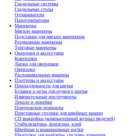
Гладильные системы
Гладильные столы
Отпариватели
Парогенераторы
Манекены
Мягкие манекены
Подставки для мягких манекенов
Раздвижные манекены
Торговые манекены
Оверлоки и аксессуары
Коверлоки
Лапки для оверлоков
Оверлоки
Распошивальные машины
Плоттеры и аксессуары
Принадлежности для шитья
Булавки и иглы для ручного шитья
Измерительные инструменты
Лекало и линейки
Портновские ножницы
Приставные столики для швейных машин
СD выкройки (компьютерный журнал моделей)
Стабилизаторы, флизелин, клей
Швейные и вышивальные нитки
Шкатулки, органайзеры, системы хранения