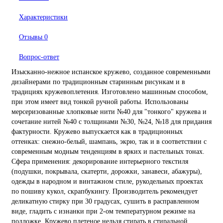
Характеристики
Отзывы
0
Вопрос-ответ
Изысканно-нежное испанское кружево, созданное современными
дизайнерами по традиционным старинным рисункам и в
традициях кружевоплетения. Изготовлено машинным способом,
при этом имеет вид тонкой ручной работы. Использованы
мерсеризованные хлопковые нити №40 для "тонкого" кружева и
сочетание нитей №40 с толщинами №30, №24, №18 для придания
фактурности. Кружево выпускается как в традиционных
оттенках: снежно-белый, шампань, экрю, так и в соответствии с
современным модным тенденциям в ярких и пастельных тонах.
Сфера применения: декорирование интерьерного текстиля
(подушки, покрывала, скатерти, дорожки, занавеси, абажуры),
одежды в народном и винтажном стиле, рукодельных проектах
по пошиву кукол, скрапбукингу. Производитель рекомендует
деликатную стирку при 30 градусах, сушить в расправленном
виде, гладить с изнанки при 2-ом температурном режиме на
подложке. Кружево плетеное нельзя стирать в стиральной