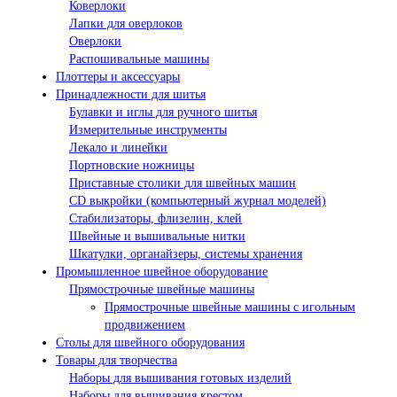
Коверлоки
Лапки для оверлоков
Оверлоки
Распошивальные машины
Плоттеры и аксессуары
Принадлежности для шитья
Булавки и иглы для ручного шитья
Измерительные инструменты
Лекало и линейки
Портновские ножницы
Приставные столики для швейных машин
СD выкройки (компьютерный журнал моделей)
Стабилизаторы, флизелин, клей
Швейные и вышивальные нитки
Шкатулки, органайзеры, системы хранения
Промышленное швейное оборудование
Прямострочные швейные машины
Прямострочные швейные машины с игольным
продвижением
Столы для швейного оборудования
Товары для творчества
Наборы для вышивания готовых изделий
Наборы для вышивания крестом