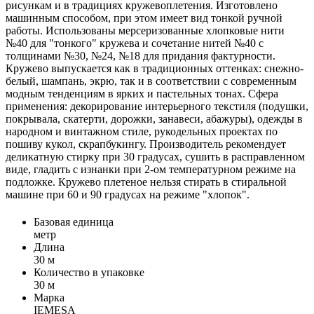
рисункам и в традициях кружевоплетения. Изготовлено
машинным способом, при этом имеет вид тонкой ручной
работы. Использованы мерсеризованные хлопковые нити
№40 для "тонкого" кружева и сочетание нитей №40 с
толщинами №30, №24, №18 для придания фактурности.
Кружево выпускается как в традиционных оттенках: снежно-
белый, шампань, экрю, так и в соответствии с современным
модным тенденциям в ярких и пастельных тонах. Сфера
применения: декорирование интерьерного текстиля (подушки,
покрывала, скатерти, дорожки, занавеси, абажуры), одежды в
народном и винтажном стиле, рукодельных проектах по
пошиву кукол, скрапбукингу. Производитель рекомендует
деликатную стирку при 30 градусах, сушить в расправленном
виде, гладить с изнанки при 2-ом температурном режиме на
подложке. Кружево плетеное нельзя стирать в стиральной
машине при 60 и 90 градусах на режиме "хлопок".
Базовая единица
метр
Длина
30 м
Количество в упаковке
30 м
Марка
IEMESA