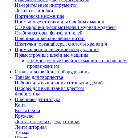
Измерительные инструменты
Лекало и линейки
Портновские ножницы
Приставные столики для швейных машин
СD выкройки (компьютерный журнал моделей)
Стабилизаторы, флизелин, клей
Швейные и вышивальные нитки
Шкатулки, органайзеры, системы хранения
Промышленное швейное оборудование
Прямострочные швейные машины
Прямострочные швейные машины с игольным
продвижением
Столы для швейного оборудования
Товары для творчества
Наборы для вышивания готовых изделий
Наборы для вышивания крестом
Флористика
Швейная фуртнитура
Кант
Косая бейка
Кружево
Лента aтласная и декоративная
Лента шторная
Тесьма