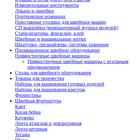
Измерительные инструменты
Лекало и линейки
Портновские ножницы
Приставные столики для швейных машин
СD выкройки (компьютерный журнал моделей)
Стабилизаторы, флизелин, клей
Швейные и вышивальные нитки
Шкатулки, органайзеры, системы хранения
Промышленное швейное оборудование
Прямострочные швейные машины
Прямострочные швейные машины с игольным
продвижением
Столы для швейного оборудования
Товары для творчества
Наборы для вышивания готовых изделий
Наборы для вышивания крестом
Флористика
Швейная фуртнитура
Кант
Косая бейка
Кружево
Лента aтласная и декоративная
Лента шторная
Тесьма