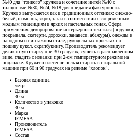
№40 для "тонкого" кружева и сочетание нитей №40 с
толщинами №30, №24, №18 для придания фактурности.
Кружево выпускается как в традиционных оттенках: снежно-
белый, шампань, экрю, так и в соответствии с современным
модным тенденциям в ярких и пастельных тонах. Сфера
применения: декорирование интерьерного текстиля (подушки,
покрывала, скатерти, дорожки, занавеси, абажуры), одежды в
народном и винтажном стиле, рукодельных проектах по
пошиву кукол, скрапбукингу. Производитель рекомендует
деликатную стирку при 30 градусах, сушить в расправленном
виде, гладить с изнанки при 2-ом температурном режиме на
подложке. Кружево плетеное нельзя стирать в стиральной
машине при 60 и 90 градусах на режиме "хлопок".
Базовая единица
метр
Длина
30 м
Количество в упаковке
30 м
Марка
IEMESA
Производитель
IEMESA
Состав