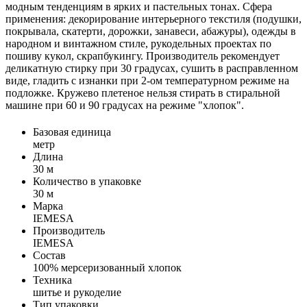
модным тенденциям в ярких и пастельных тонах. Сфера
применения: декорирование интерьерного текстиля (подушки,
покрывала, скатерти, дорожки, занавеси, абажуры), одежды в
народном и винтажном стиле, рукодельных проектах по
пошиву кукол, скрапбукингу. Производитель рекомендует
деликатную стирку при 30 градусах, сушить в расправленном
виде, гладить с изнанки при 2-ом температурном режиме на
подложке. Кружево плетеное нельзя стирать в стиральной
машине при 60 и 90 градусах на режиме "хлопок".
Базовая единица
метр
Длина
30 м
Количество в упаковке
30 м
Марка
IEMESA
Производитель
IEMESA
Состав
100% мерсеризованный хлопок
Техника
шитье и рукоделие
Тип упаковки