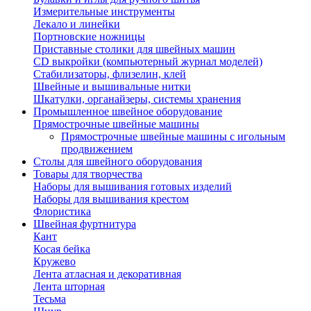
Измерительные инструменты
Лекало и линейки
Портновские ножницы
Приставные столики для швейных машин
СD выкройки (компьютерный журнал моделей)
Стабилизаторы, флизелин, клей
Швейные и вышивальные нитки
Шкатулки, органайзеры, системы хранения
Промышленное швейное оборудование
Прямострочные швейные машины
Прямострочные швейные машины с игольным
продвижением
Столы для швейного оборудования
Товары для творчества
Наборы для вышивания готовых изделий
Наборы для вышивания крестом
Флористика
Швейная фуртнитура
Кант
Косая бейка
Кружево
Лента aтласная и декоративная
Лента шторная
Тесьма