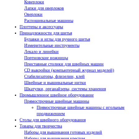
Коверлоки
Лапки для оверлоков
Оверлоки
Распошивальные машины
Плоттеры и аксессуары
Принадлежности для шитья
Булавки и иглы для ручного шитья
Измерительные инструменты
Лекало и линейки
Портновские ножницы
Приставные столики для швейных машин
СD выкройки (компьютерный журнал моделей)
Стабилизаторы, флизелин, клей
Швейные и вышивальные нитки
Шкатулки, органайзеры, системы хранения
Промышленное швейное оборудование
Прямострочные швейные машины
Прямострочные швейные машины с игольным
продвижением
Столы для швейного оборудования
Товары для творчества
Наборы для вышивания готовых изделий
Наборы для вышивания крестом