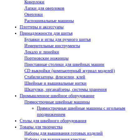
Коверлоки
Лапки для оверлоков
Оверлоки
Распошивальные машины
Плоттеры и аксессуары
Принадлежности для шитья
Булавки и иглы для ручного шитья
Измерительные инструменты
Лекало и линейки
Портновские ножницы
Приставные столики для швейных машин
СD выкройки (компьютерный журнал моделей)
Стабилизаторы, флизелин, клей
Швейные и вышивальные нитки
Шкатулки, органайзеры, системы хранения
Промышленное швейное оборудование
Прямострочные швейные машины
Прямострочные швейные машины с игольным
продвижением
Столы для швейного оборудования
Товары для творчества
Наборы для вышивания готовых изделий
Наборы для вышивания крестом