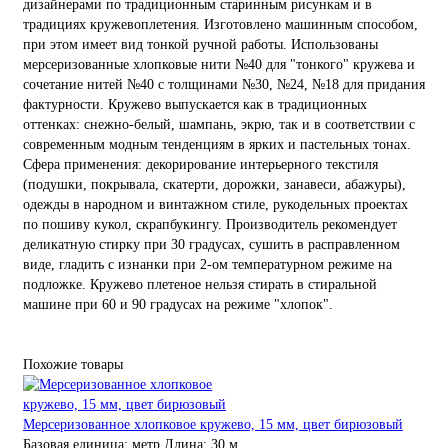
дизайнерами по традиционным старинным рисункам и в
традициях кружевоплетения. Изготовлено машинным способом,
при этом имеет вид тонкой ручной работы. Использованы
мерсеризованные хлопковые нити №40 для "тонкого" кружева и
сочетание нитей №40 с толщинами №30, №24, №18 для придания
фактурности. Кружево выпускается как в традиционных
оттенках: снежно-белый, шампань, экрю, так и в соответствии с
современным модным тенденциям в ярких и пастельных тонах.
Сфера применения: декорирование интерьерного текстиля
(подушки, покрывала, скатерти, дорожки, занавеси, абажуры),
одежды в народном и винтажном стиле, рукодельных проектах
по пошиву кукол, скрапбукингу. Производитель рекомендует
деликатную стирку при 30 градусах, сушить в расправленном
виде, гладить с изнанки при 2-ом температурном режиме на
подложке. Кружево плетеное нельзя стирать в стиральной
машине при 60 и 90 градусах на режиме "хлопок".
Похожие товары
Мерсеризованное хлопковое кружево, 15 мм, цвет бирюзовый
Базовая единица:
метр
Длина:
30 м