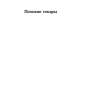
Похожие товары
Мерсеризованное хлопковое кружево, 13 мм, цвет кор
Базовая единица:
метр
Длина:
30 м
156.64р.
В корзину