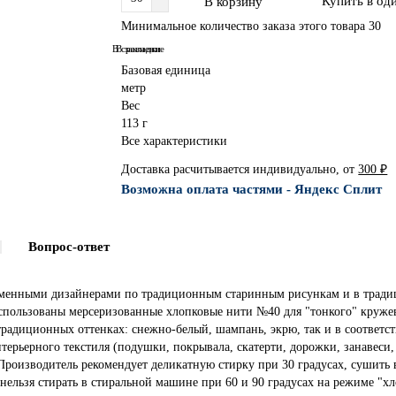
Купить в од
В корзину
Минимальное количество заказа этого товара 30
В сравнение
В закладки
Базовая единица
метр
Вес
113 г
Все характеристики
Доставка расчитывается индивидуально, от
300 ₽
Возможна оплата частями - Яндекс Сплит
Вопрос-ответ
ременными дизайнерами по традиционным старинным рисункам и в трад
Использованы мерсеризованные хлопковые нити №40 для "тонкого" круж
традиционных оттенках: снежно-белый, шампань, экрю, так и в соответ
терьерного текстиля (подушки, покрывала, скатерти, дорожки, занавеси
Производитель рекомендует деликатную стирку при 30 градусах, сушить 
ельзя стирать в стиральной машине при 60 и 90 градусах на режиме "хл