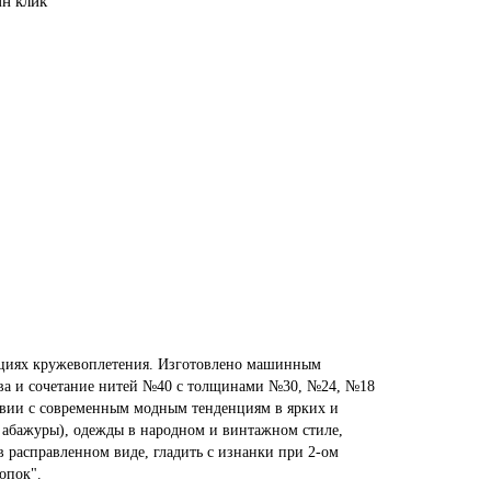
ин клик
ициях кружевоплетения. Изготовлено машинным
ева и сочетание нитей №40 с толщинами №30, №24, №18
ствии с современным модным тенденциям в ярких и
, абажуры), одежды в народном и винтажном стиле,
в расправленном виде, гладить с изнанки при 2-ом
опок".