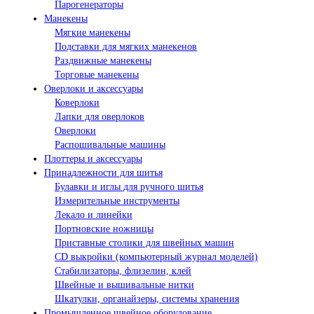
Парогенераторы
Манекены
Мягкие манекены
Подставки для мягких манекенов
Раздвижные манекены
Торговые манекены
Оверлоки и аксессуары
Коверлоки
Лапки для оверлоков
Оверлоки
Распошивальные машины
Плоттеры и аксессуары
Принадлежности для шитья
Булавки и иглы для ручного шитья
Измерительные инструменты
Лекало и линейки
Портновские ножницы
Приставные столики для швейных машин
СD выкройки (компьютерный журнал моделей)
Стабилизаторы, флизелин, клей
Швейные и вышивальные нитки
Шкатулки, органайзеры, системы хранения
Промышленное швейное оборудование