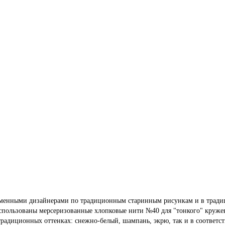
ременными дизайнерами по традиционным старинным рисункам и в трад
Использованы мерсеризованные хлопковые нити №40 для "тонкого" круж
традиционных оттенках: снежно-белый, шампань, экрю, так и в соответ