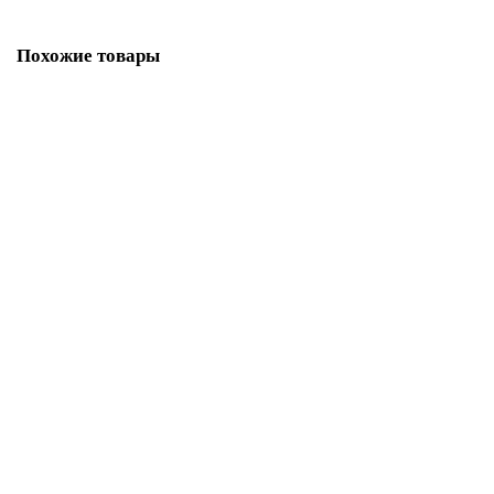
Похожие товары
Мерсеризованное хлопковое кружево, 11 мм, цвет морской волны с
белым
160.37р.
В корзину
Купить в один клик
Мерсеризованное хлопковое кружево, 11 мм, цвет бордовый с белым
155.70р.