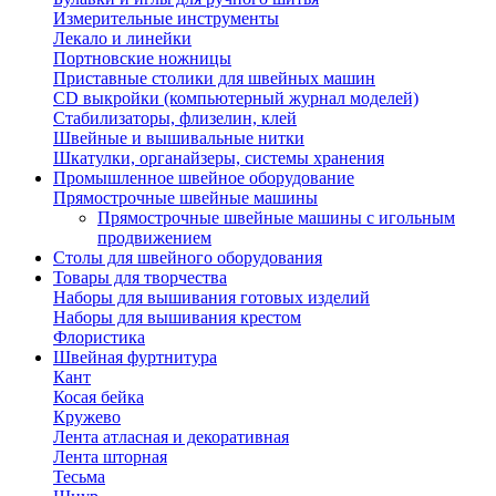
Измерительные инструменты
Лекало и линейки
Портновские ножницы
Приставные столики для швейных машин
СD выкройки (компьютерный журнал моделей)
Стабилизаторы, флизелин, клей
Швейные и вышивальные нитки
Шкатулки, органайзеры, системы хранения
Промышленное швейное оборудование
Прямострочные швейные машины
Прямострочные швейные машины с игольным
продвижением
Столы для швейного оборудования
Товары для творчества
Наборы для вышивания готовых изделий
Наборы для вышивания крестом
Флористика
Швейная фуртнитура
Кант
Косая бейка
Кружево
Лента aтласная и декоративная
Лента шторная
Тесьма