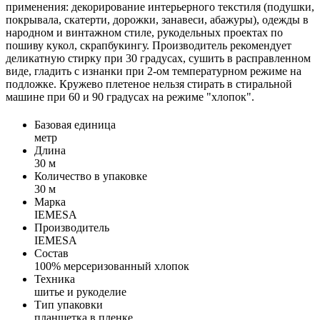
применения: декорирование интерьерного текстиля (подушки,
покрывала, скатерти, дорожки, занавеси, абажуры), одежды в
народном и винтажном стиле, рукодельных проектах по
пошиву кукол, скрапбукингу. Производитель рекомендует
деликатную стирку при 30 градусах, сушить в расправленном
виде, гладить с изнанки при 2-ом температурном режиме на
подложке. Кружево плетеное нельзя стирать в стиральной
машине при 60 и 90 градусах на режиме "хлопок".
Базовая единица
метр
Длина
30 м
Количество в упаковке
30 м
Марка
IEMESA
Производитель
IEMESA
Состав
100% мерсеризованный хлопок
Техника
шитье и рукоделие
Тип упаковки
планшетка в пленке