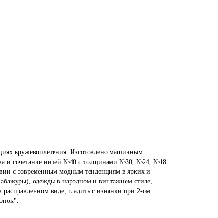
ициях кружевоплетения. Изготовлено машинным
ева и сочетание нитей №40 с толщинами №30, №24, №18
ствии с современным модным тенденциям в ярких и
, абажуры), одежды в народном и винтажном стиле,
в расправленном виде, гладить с изнанки при 2-ом
опок".