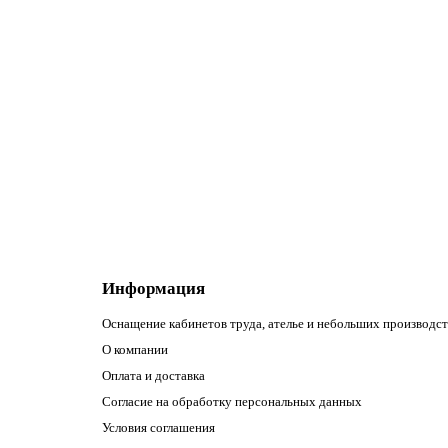
Мерсеризованное хлопковое кружево, 25 мм, цвет чер
Базовая единица:
метр
Длина:
30 м
185.83р.
В корзину
Информация
Оснащение кабинетов труда, ателье и небольших производст
О компании
Оплата и доставка
Согласие на обработку персональных данных
Условия соглашения