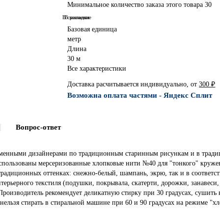
Минимальное количество заказа этого товара 30
В сравнение
В закладки
Базовая единица
метр
Длина
30 м
Все характеристики
Доставка расчитывается индивидуально, от
300 ₽
Возможна оплата частями - Яндекс Сплит
Вопрос-ответ
ременными дизайнерами по традиционным старинным рисункам и в трад
Использованы мерсеризованные хлопковые нити №40 для "тонкого" круж
традиционных оттенках: снежно-белый, шампань, экрю, так и в соответ
терьерного текстиля (подушки, покрывала, скатерти, дорожки, занавеси
Производитель рекомендует деликатную стирку при 30 градусах, сушить 
ельзя стирать в стиральной машине при 60 и 90 градусах на режиме "хл