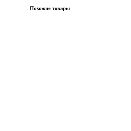
Похожие товары
Мерсеризованное хлопковое кружево, 15 мм, белый
Базовая единица:
метр
Вес:
98 г
148.25р.
В корзину
Мерсеризованное хлопковое кружево, 15 мм, шампань
Базовая единица:
метр
Вес:
98 г