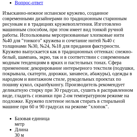
Вопрос-ответ
Изысканно-нежное испанское кружево, созданное
современными дизайнерами по традиционным старинным
рисункам и в традициях кружевоплетения. Изготовлено
машинным способом, при этом имеет вид тонкой ручной
работы. Использованы мерсеризованные хлопковые нити
№40 для "тонкого" кружева и сочетание нитей №40 с
толщинами №30, №24, №18 для придания фактурности.
Кружево выпускается как в традиционных оттенках: снежно-
белый, шампань, экрю, так и в соответствии с современным
модным тенденциям в ярких и пастельных тонах. Сфера
применения: декорирование интерьерного текстиля (подушки,
покрывала, скатерти, дорожки, занавеси, абажуры), одежды в
народном и винтажном стиле, рукодельных проектах по
пошиву кукол, скрапбукингу. Производитель рекомендует
деликатную стирку при 30 градусах, сушить в расправленном
виде, гладить с изнанки при 2-ом температурном режиме на
подложке. Кружево плетеное нельзя стирать в стиральной
машине при 60 и 90 градусах на режиме "хлопок".
Базовая единица
метр
Длина
30 м