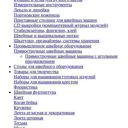
Измерительные инструменты
Лекало и линейки
Портновские ножницы
Приставные столики для швейных машин
СD выкройки (компьютерный журнал моделей)
Стабилизаторы, флизелин, клей
Швейные и вышивальные нитки
Шкатулки, органайзеры, системы хранения
Промышленное швейное оборудование
Прямострочные швейные машины
Прямострочные швейные машины с игольным
продвижением
Столы для швейного оборудования
Товары для творчества
Наборы для вышивания готовых изделий
Наборы для вышивания крестом
Флористика
Швейная фуртнитура
Кант
Косая бейка
Кружево
Лента aтласная и декоративная
Лента шторная
Тесьма