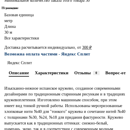
Минимальное количество заказа этого товара 30
В сравнение
В закладки
Базовая единица
метр
Длина
30 м
Все характеристики
Доставка расчитывается индивидуально, от
300 ₽
Возможна оплата частями - Яндекс Сплит
Яндекс Сплит
Описание
Характеристики
Отзывы
Вопрос-отве
0
Изысканно-нежное испанское кружево, созданное современными
дизайнерами по традиционным старинным рисункам и в традициях
кружевоплетения. Изготовлено машинным способом, при этом
имеет вид тонкой ручной работы. Использованы мерсеризованные
хлопковые нити №40 для "тонкого" кружева и сочетание нитей №40
с толщинами №30, №24, №18 для придания фактурности. Кружево
выпускается как в традиционных оттенках: снежно-белый,
шампань, экрю, так и в соответствии с современным модным