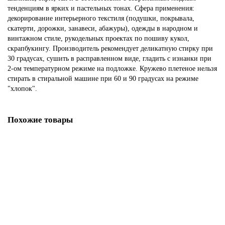
тенденциям в ярких и пастельных тонах. Сфера применения:
декорирование интерьерного текстиля (подушки, покрывала,
скатерти, дорожки, занавеси, абажуры), одежды в народном и
винтажном стиле, рукодельных проектах по пошиву кукол,
скрапбукингу. Производитель рекомендует деликатную стирку при
30 градусах, сушить в расправленном виде, гладить с изнанки при
2-ом температурном режиме на подложке. Кружево плетеное нельзя
стирать в стиральной машине при 60 и 90 градусах на режиме
"хлопок".
Похожие товары
Мерсеризованное хлопковое кружево, 13 мм, цвет черный с
серебристым
97.76р.