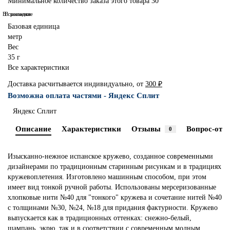
Минимальное количество заказа этого товара 30
В сравнение
В закладки
Базовая единица
метр
Вес
35 г
Все характеристики
Доставка расчитывается индивидуально, от
300 ₽
Возможна оплата частями - Яндекс Сплит
Яндекс Сплит
Описание
Характеристики
Отзывы
Вопрос-отве
0
Изысканно-нежное испанское кружево, созданное современными
дизайнерами по традиционным старинным рисункам и в традициях
кружевоплетения. Изготовлено машинным способом, при этом
имеет вид тонкой ручной работы. Использованы мерсеризованные
хлопковые нити №40 для "тонкого" кружева и сочетание нитей №40
с толщинами №30, №24, №18 для придания фактурности. Кружево
выпускается как в традиционных оттенках: снежно-белый,
шампань, экрю, так и в соответствии с современным модным