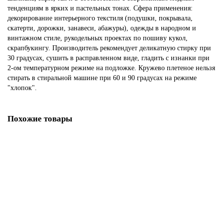
тенденциям в ярких и пастельных тонах. Сфера применения:
декорирование интерьерного текстиля (подушки, покрывала,
скатерти, дорожки, занавеси, абажуры), одежды в народном и
винтажном стиле, рукодельных проектах по пошиву кукол,
скрапбукингу. Производитель рекомендует деликатную стирку при
30 градусах, сушить в расправленном виде, гладить с изнанки при
2-ом температурном режиме на подложке. Кружево плетеное нельзя
стирать в стиральной машине при 60 и 90 градусах на режиме
"хлопок".
Похожие товары
Мерсеризованное хлопковое кружево, 14 мм, шампань
131.47р.
В корзину
Купить в один клик