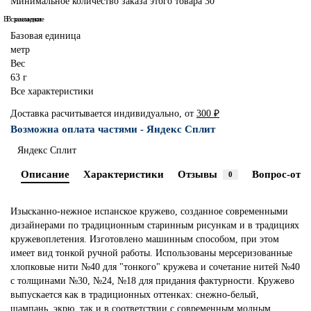
Минимальное количество заказа этого товара 30
В сравнение
В закладки
Базовая единица
метр
Вес
63 г
Все характеристики
Доставка расчитывается индивидуально, от
300 ₽
Возможна оплата частями - Яндекс Сплит
Яндекс Сплит
Описание
Характеристики
Отзывы
Вопрос-отве
0
Изысканно-нежное испанское кружево, созданное современными
дизайнерами по традиционным старинным рисункам и в традициях
кружевоплетения. Изготовлено машинным способом, при этом
имеет вид тонкой ручной работы. Использованы мерсеризованные
хлопковые нити №40 для "тонкого" кружева и сочетание нитей №40
с толщинами №30, №24, №18 для придания фактурности. Кружево
выпускается как в традиционных оттенках: снежно-белый,
шампань, экрю, так и в соответствии с современным модным