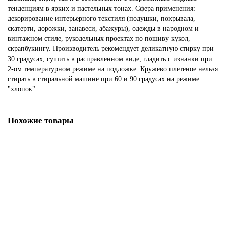
тенденциям в ярких и пастельных тонах. Сфера применения:
декорирование интерьерного текстиля (подушки, покрывала,
скатерти, дорожки, занавеси, абажуры), одежды в народном и
винтажном стиле, рукодельных проектах по пошиву кукол,
скрапбукингу. Производитель рекомендует деликатную стирку при
30 градусах, сушить в расправленном виде, гладить с изнанки при
2-ом температурном режиме на подложке. Кружево плетеное нельзя
стирать в стиральной машине при 60 и 90 градусах на режиме
"хлопок".
Похожие товары
Мерсеризованное хлопковое кружево, 16 мм, цвет темно-коричневый
145.45р.
В корзину
Купить в один клик