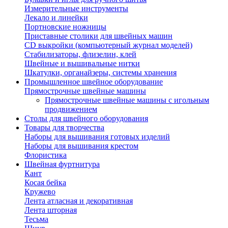
Измерительные инструменты
Лекало и линейки
Портновские ножницы
Приставные столики для швейных машин
СD выкройки (компьютерный журнал моделей)
Стабилизаторы, флизелин, клей
Швейные и вышивальные нитки
Шкатулки, органайзеры, системы хранения
Промышленное швейное оборудование
Прямострочные швейные машины
Прямострочные швейные машины с игольным
продвижением
Столы для швейного оборудования
Товары для творчества
Наборы для вышивания готовых изделий
Наборы для вышивания крестом
Флористика
Швейная фуртнитура
Кант
Косая бейка
Кружево
Лента aтласная и декоративная
Лента шторная
Тесьма