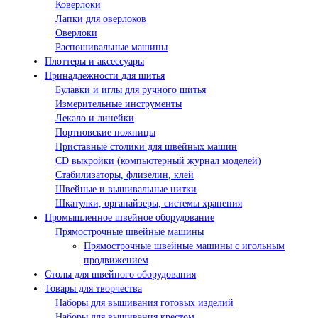
Коверлоки
Лапки для оверлоков
Оверлоки
Распошивальные машины
Плоттеры и аксессуары
Принадлежности для шитья
Булавки и иглы для ручного шитья
Измерительные инструменты
Лекало и линейки
Портновские ножницы
Приставные столики для швейных машин
СD выкройки (компьютерный журнал моделей)
Стабилизаторы, флизелин, клей
Швейные и вышивальные нитки
Шкатулки, органайзеры, системы хранения
Промышленное швейное оборудование
Прямострочные швейные машины
Прямострочные швейные машины с игольным
продвижением
Столы для швейного оборудования
Товары для творчества
Наборы для вышивания готовых изделий
Наборы для вышивания крестом