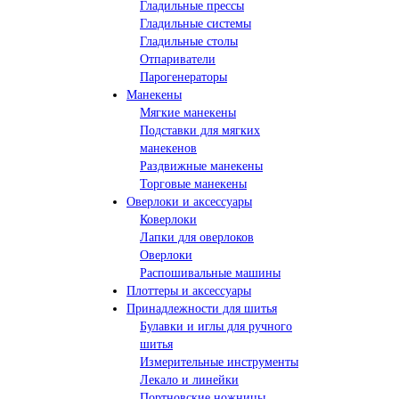
Гладильные прессы
Гладильные системы
Гладильные столы
Отпариватели
Парогенераторы
Манекены
Мягкие манекены
Подставки для мягких
манекенов
Раздвижные манекены
Торговые манекены
Оверлоки и аксессуары
Коверлоки
Лапки для оверлоков
Оверлоки
Распошивальные машины
Плоттеры и аксессуары
Принадлежности для шитья
Булавки и иглы для ручного
шитья
Измерительные инструменты
Лекало и линейки
Портновские ножницы