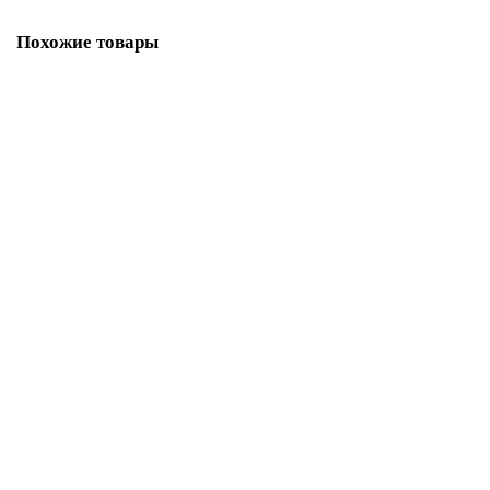
Похожие товары
Косая бейка атласная 20 мм, 25 м, цвет 53, ментоловый
1 593.47р.
В корзину
Купить в один клик
Косая бейка атласная 20 мм, 25 м, цвет 63, бежевый
1 593.47р.
В корзину
Купить в один клик