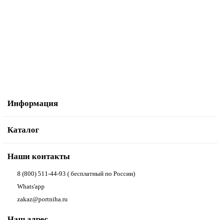
Косая бейка атласная 20 мм, 25 м, цвет 81, облепиховый
1 593.47р.
В корзину
Купить в один клик
Информация
Каталог
Наши контакты
8 (800) 511-44-93 ( бесплатный по России)
Whats'app
zakaz@portniha.ru
Наш адрес