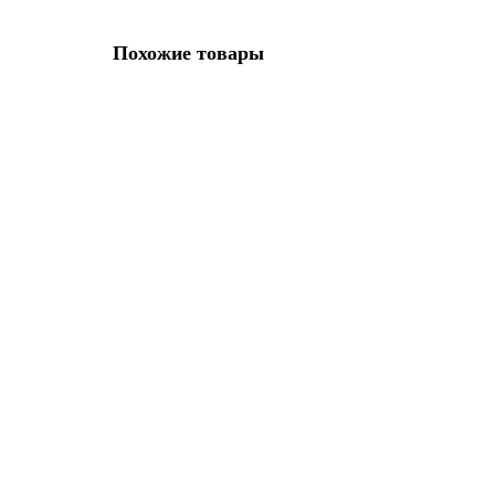
Похожие товары
Мерсеризованное хлопковое кружево, 10 мм, цвет пыл
Базовая единица:
метр
Длина:
30 м
151.12р.
В корзину
Мерсеризованное хлопковое кружево, 10 мм, цвет роз