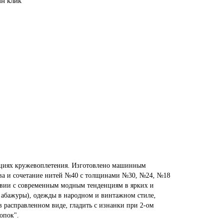
ин клик
ициях кружевоплетения. Изготовлено машинным
ева и сочетание нитей №40 с толщинами №30, №24, №18
ствии с современным модным тенденциям в ярких и
, абажуры), одежды в народном и винтажном стиле,
в расправленном виде, гладить с изнанки при 2-ом
опок".