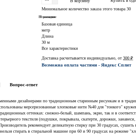
Купить в од
В корзину
Минимальное количество заказа этого товара 30
В сравнение
В закладки
Базовая единица
метр
Длина
30 м
Все характеристики
Доставка расчитывается индивидуально, от
300 ₽
Возможна оплата частями - Яндекс Сплит
Вопрос-ответ
ременными дизайнерами по традиционным старинным рисункам и в трад
Использованы мерсеризованные хлопковые нити №40 для "тонкого" круж
традиционных оттенках: снежно-белый, шампань, экрю, так и в соответ
терьерного текстиля (подушки, покрывала, скатерти, дорожки, занавеси
Производитель рекомендует деликатную стирку при 30 градусах, сушить 
ельзя стирать в стиральной машине при 60 и 90 градусах на режиме "хл