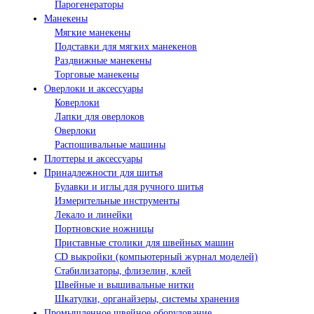
Парогенераторы
Манекены
Мягкие манекены
Подставки для мягких манекенов
Раздвижные манекены
Торговые манекены
Оверлоки и аксессуары
Коверлоки
Лапки для оверлоков
Оверлоки
Распошивальные машины
Плоттеры и аксессуары
Принадлежности для шитья
Булавки и иглы для ручного шитья
Измерительные инструменты
Лекало и линейки
Портновские ножницы
Приставные столики для швейных машин
СD выкройки (компьютерный журнал моделей)
Стабилизаторы, флизелин, клей
Швейные и вышивальные нитки
Шкатулки, органайзеры, системы хранения
Промышленное швейное оборудование